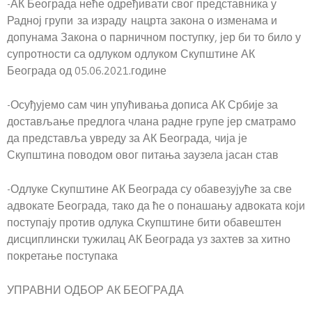
-АК Београда неће одређивати свог представника у
Радној групи за израду нацрта закона о изменама и
допунама Закона о парничном поступку, јер би то било у
супротности са одлуком одлуком Скупштине АК
Београда од 05.06.2021.године
-Осуђујемо сам чин упућивања дописа АК Србије за
достављање предлога члана радне групе јер сматрамо
да представља увреду за АК Београда, чија је
Скупштина поводом овог питања заузела јасан став
-Одлуке Скупштине АК Београда су обавезујуће за све
адвокате Београда, тако да ће о понашању адвоката који
поступају против одлука Скупштине бити обавештен
дисциплински тужилац АК Београда уз захтев за хитно
покретање поступака
УПРАВНИ ОДБОР АК БЕОГРАДА