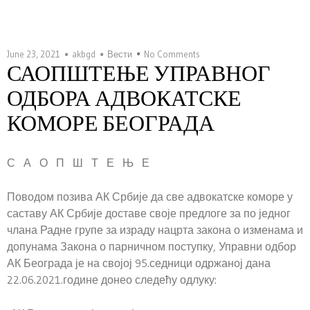
June 23, 2021
akbgd
Вести
No Comments
САОПШТЕЊЕ УПРАВНОГ
ОДБОРА АДВОКАТСКЕ
КОМОРЕ БЕОГРАДА
С А О П Ш Т Е Њ Е
Поводом позива АК Србије да све адвокатске коморе у
саставу АК Србије доставе своје предлоге за по једног
члана Радне групе за израду нацрта закона о изменама и
допунама Закона о парничном поступку, Управни одбор
АК Београда је на својој 95.седници одржаној дана
22.06.2021.године донео следећу одлуку: