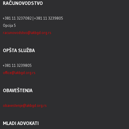
RAČUNOVODSTVO
+381 11 3237082 | +381 11 3239805
Opcija 5
racunovodstvo@akbgd.org.rs
OPŠTA SLUŽBA
+381 11 3239805
office@akbgd.org.rs
OBAVEŠTENJA
obavestenje@akbgd.org.rs
MLADI ADVOKATI