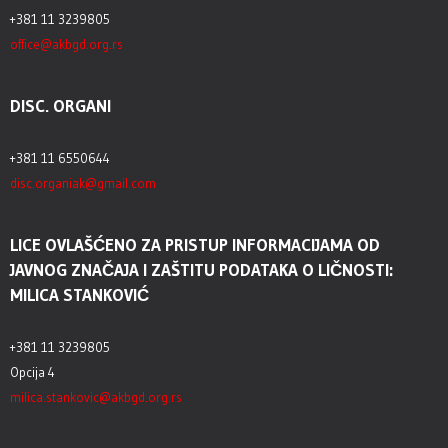
+381 11 3239805
office@akbgd.org.rs
DISC. ORGANI
+381 11 6550644
disc.organiak@gmail.com
LICE OVLAŠĆENO ZA PRISTUP INFORMACIJAMA OD
JAVNOG ZNAČAJA I ZAŠTITU PODATAKA O LIČNOSTI:
MILICA STANKOVIĆ
+381 11 3239805
Opcija 4
milica.stankovic@akbgd.org.rs