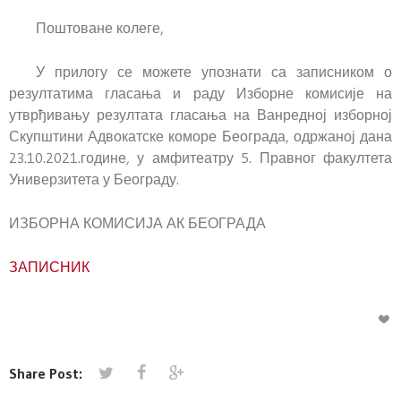
Поштоване колеге,
У прилогу се можете упознати са записником о
резултатима гласања и раду Изборне комисије на
утврђивању резултата гласања на Ванредној изборној
Скупштини Адвокатске коморе Београда, одржаној дана
23.10.2021.године, у амфитеатру 5. Правног факултета
Универзитета у Београду.
ИЗБОРНА КОМИСИЈА АК БЕОГРАДА
ЗАПИСНИК
Share Post: