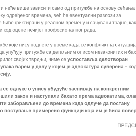
ти неће више зависити само од притужбе на основу сећања 
еку одређеног времена, већ ће евентуални разлози за
е биће фиксирани у реалном времену и сачувани трајно, как
и код оцене нечијег професионалног рада.
жбе које нису поднете у време када се конфликтна ситуациј
да упућују притужбе са детаљним описом незаконитих и ба
прилог својих тврдњи, чиме се
успоставља делотворан
пака барем у делу у којем је адвокатура суверена – ко
сију.
длуке о упису убудуће заснивају на конкретним
кршили закон и наступали бахато према адвокатима, ола
ити заборављени до времена када одлуче да постану
о поступање примерено функцији која им је била повер
ДСЕДНИ