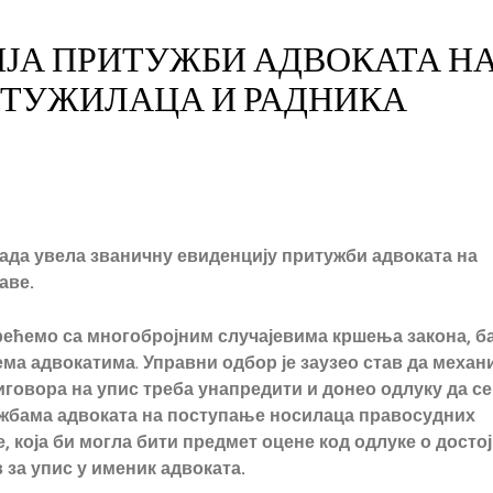
ЈА ПРИТУЖБИ АДВОКАТА Н
 ТУЖИЛАЦА И РАДНИКА
ада увела званичну евиденцију притужби адвоката на
аве.
о са многобројним случајевима кршења закона, б
ема адвокатима
.
Управни одбор је заузео став да
механ
овора на упис треба унапредити и донео одлуку да се
ужбама адвоката на поступање носилаца правосудних
, која би могла бити предмет оцене код одлуке о досто
 за упис у именик адвоката.