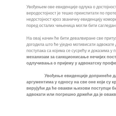
Увођењем ове евиденције одлука о достојнос
веродостојност је тешко преиспитати по прот
недостојност кроз званичну евиденцију комор
поред осталих чињеница могли бити сагледан
На овај начин ће бити девалвиране све приту
догодила што ће уједно мотивисати адвокате 
поступака са којима се сусрећу и доказима у 
механизам за санкционисање нечијих посту
одлучивања о пријему у адвокатску профе
Увођење евиденције допринеће да се о
аргументима у односу на све оне који су 
верујући да ће овакви њихови поступци б
адвокати или погрешно држећи да је овакв
ПРЕ