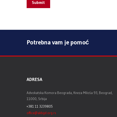
Submit
Potrebna vam je pomoć
ADRESA
Advokatska Komora Beograda, Kneza Miloša 93, Beograd,
11000, Srbija
+381 11 3239805
office@akbgd.org.rs