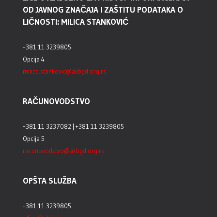
OD JAVNOG ZNAČAJA I ZAŠTITU PODATAKA O
LIČNOSTI: MILICA STANKOVIĆ
+381 11 3239805
Opcija 4
milica.stankovic@akbgd.org.rs
RAČUNOVODSTVO
+381 11 3237082 | +381 11 3239805
Opcija 5
racunovodstvo@akbgd.org.rs
OPŠTA SLUŽBA
+381 11 3239805