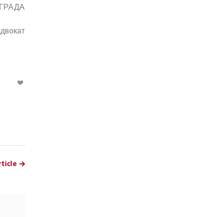
ДА
ат
ticle