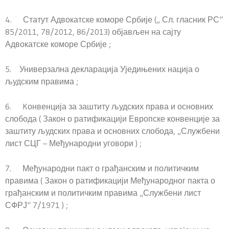
4. Статут Адвокатске коморе Србије („ Сл. гласник РС“
85/2011, 78/2012, 86/2013) објављен на сајту
Адвокатске коморе Србије ;
5. Универзална декларација Уједињених нација о
људским правима ;
6. Kонвенција за заштиту људских права и основних
слобода ( Закон о ратификацији Европске конвенције за
заштиту људских права и основних слобода, „Службени
лист СЦГ – Међународни уговори ) ;
7. Међународни пакт о грађанским и политичким
правима ( Закон о ратификацији Међународног пакта о
грађанским и политичким правима „Службени лист
СФРЈ“ 7/1971 ) ;