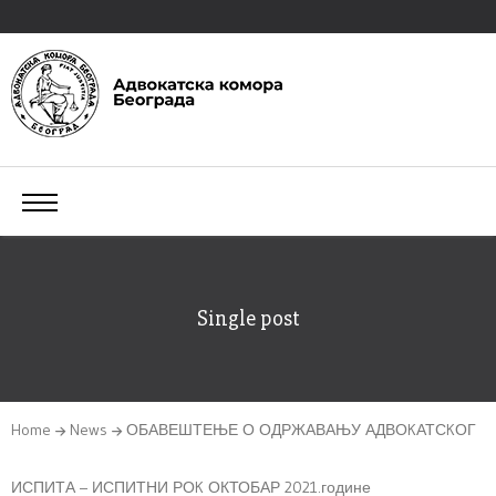
Single post
Home
News
ОБАВЕШТЕЊЕ О ОДРЖАВАЊУ АДВОKАТСKОГ
ИСПИТА – ИСПИТНИ РОK ОКТОБАР 2021.године