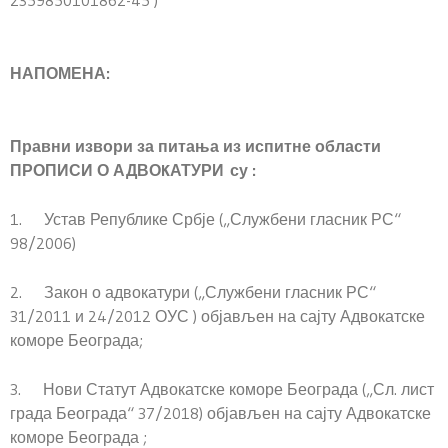
2359850101862-45 )
НАПОМЕНА:
Правни извори за питања из испитне области
ПРОПИСИ О АДВОKАТУРИ
су :
1. Устав Републике Србје („Службени гласник РС“
98/2006)
2. Закон о адвокатури („Службени гласник РС“
31/2011 и 24/2012 ОУС ) објављен на сајту Адвокатске
коморе Београда;
3. Нови Статут Адвокатске коморе Београда („Сл. лист
града Београда“ 37/2018) објављен на сајту Адвокатске
коморе Београда ;