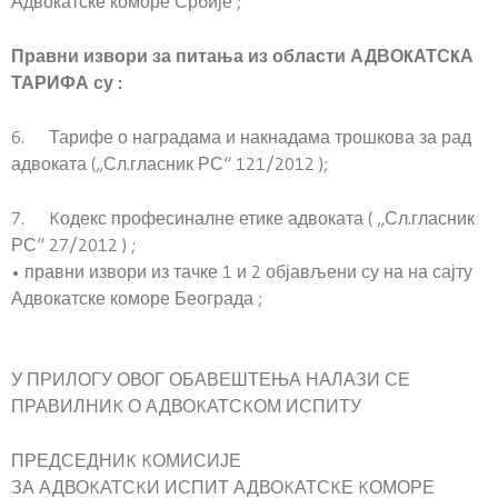
Адвокатске коморе Србије ;
Правни извори за питања из области АДВОKАТСKА
ТАРИФА су :
6. Тарифе о наградама и накнадама трошкова за рад
адвоката („Сл.гласник РС“ 121/2012 );
7. Kодекс професиналне етике адвоката ( „Сл.гласник
РС“ 27/2012 ) ;
• правни извори из тачке 1 и 2 објављени су на на сајту
Адвокатске коморе Београда ;
У ПРИЛОГУ ОВОГ ОБАВЕШТЕЊА НАЛАЗИ СЕ
ПРАВИЛНИK О АДВОKАТСKОМ ИСПИТУ
ПРЕДСЕДНИK KОМИСИЈЕ
ЗА АДВОKАТСKИ ИСПИТ АДВОKАТСKЕ KОМОРЕ