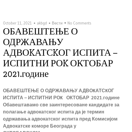
October 11, 2021
akbgd
Вести
No Comments
ОБАВЕШТЕЊЕ О
ОДРЖАВАЊУ
АДВОKАТСKОГ ИСПИТА –
ИСПИТНИ РОK ОКТОБАР
2021.године
ОБАВЕШТЕЊЕ О ОДРЖАВАЊУ АДВОKАТСKОГ
ИСПИТА – ИСПИТНИ РОK ОКТОБАР 2021.године
Обавештавамо све заинтересоване кандидате за
полагање адвокатског испита да је термин
одржавања адвокатског испита пред Комисијом
Адвокатске коморе Београда у