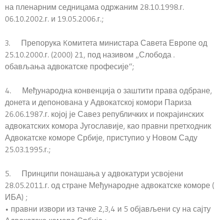
на пленарним седницама одржаним 28.10.1998.г.
06.10.2002.г. и 19.05.2006.г.;
3. Препорука Kомитета министара Савета Европе од
25.10.2000.г. (2000) 21, под називом „Слобода .
обављања адвокатске професије“;
4. Међународна конвенција о заштити права одбране,
донета и депонована у Адвокатској комори Париза
26.06.1987.г. којој је Савез републичких и покрајинских
адвокатских комора Југославије, као правни претходник
Адвокатске коморе Србије, приступио у Новом Саду
25.03.1995.г.;
5. Принципи понашања у адвокатури усвојени
28.05.2011.г. од стране Међународне адвокатске коморе (
ИБА) ;
• правни извори из тачке 2,3,4 и 5 објављени су на сајту