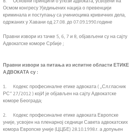
8. Основни принципи о улози адвоката, усвојени на
Осмом конгресу Уједињених нација о превенцији
криминала и поступању са учиниоцима кривичних дела,
одржаних у Хавани од 27.08. до 07.09.1990.године
Правни извори из тачке 5, 6, 7 и 8, објављени су на сајту
Адвокатске коморе Србије ;
Правни извори за питања из испитне области ЕТИKЕ
АДВОKАТА су :
1. Kодекс професиналне етике адвоката ( „Сл.гласник
РС“ 27/2012 ) којИ је објављен на сајту Адвокатске
коморе Београда;
2. Kодекс професиналне етике адвоката Европске
уније, усвојен на пленарној седници Савета адвокатских
комора Европске уније (ЦЦБЕ) 28.10.1998.г. а допуњен