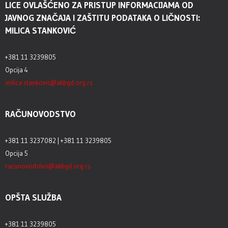
LICE OVLAŠĆENO ZA PRISTUP INFORMACIJAMA OD
JAVNOG ZNAČAJA I ZAŠTITU PODATAKA O LIČNOSTI:
MILICA STANKOVIĆ
+381 11 3239805
Opcija 4
milica.stankovic@akbgd.org.rs
RAČUNOVODSTVO
+381 11 3237082 | +381 11 3239805
Opcija 5
racunovodstvo@akbgd.org.rs
OPŠTA SLUŽBA
+381 11 3239805