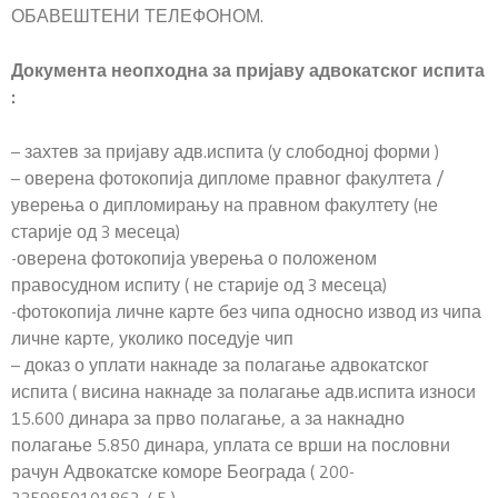
ОБАВЕШТЕНИ ТЕЛЕФОНОМ.
Документа неопходна за пријаву адвокатског испита
:
– захтев за пријаву адв.испита (у слободној форми )
– оверена фотокопија дипломе правног факултета /
уверења о дипломирању на правном факултету (не
старије од 3 месеца)
-оверена фотокопија уверења о положеном
правосудном испиту ( не старије од 3 месеца)
-фотокопија личне карте без чипа односно извод из чипа
личне карте, уколико поседује чип
– доказ о уплати накнаде за полагање адвокатског
испита ( висина накнаде за полагање адв.испита износи
15.600 динара за прво полагање, а за накнадно
полагање 5.850 динара, уплата се врши на пословни
рачун Адвокатске коморе Београда ( 200-