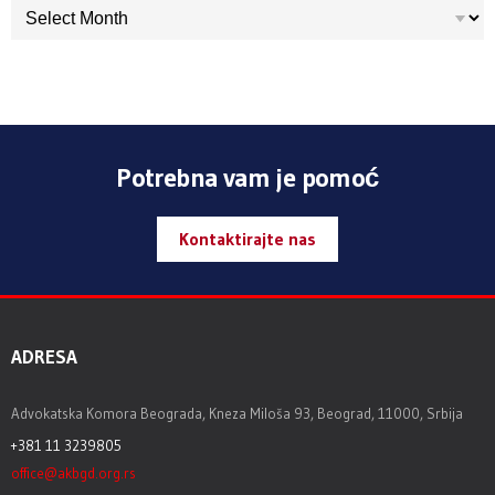
ARHIVA
Potrebna vam je pomoć
Kontaktirajte nas
ADRESA
Advokatska Komora Beograda, Kneza Miloša 93, Beograd, 11000, Srbija
+381 11 3239805
office@akbgd.org.rs