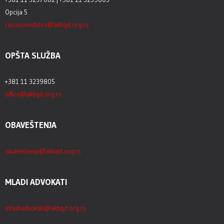
Opcija 5
racunovodstvo@akbgd.org.rs
OPŠTA SLUŽBA
+381 11 3239805
office@akbgd.org.rs
OBAVEŠTENJA
obavestenje@akbgd.org.rs
MLADI ADVOKATI
mladiadvokati@akbgd.org.rs