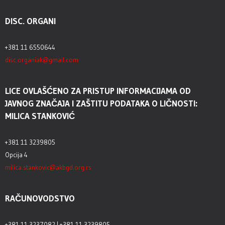
DISC. ORGANI
+381 11 6550644
disc.organiak@gmail.com
LICE OVLAŠĆENO ZA PRISTUP INFORMACIJAMA OD
JAVNOG ZNAČAJA I ZAŠTITU PODATAKA O LIČNOSTI:
MILICA STANKOVIĆ
+381 11 3239805
Opcija 4
milica.stankovic@akbgd.org.rs
RAČUNOVODSTVO
+381 11 3237082 | +381 11 3239805