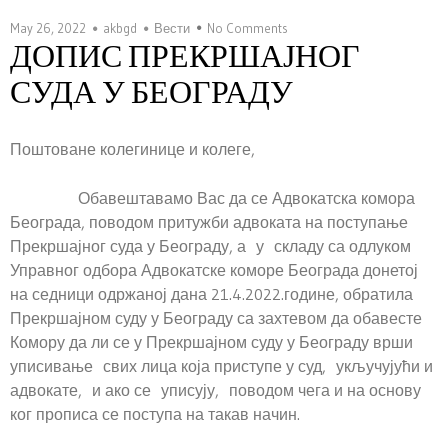
May 26, 2022
akbgd
Вести
No Comments
ДОПИС ПРЕКРШАЈНОГ
СУДА У БЕОГРАДУ
Поштоване колегинице и колеге,
Обавештавамо Вас да се Адвокатска комора
Београда, поводом притужби адвоката на поступање
Прекршајног суда у Београду, а у складу са одлуком
Управног одбора Адвокатске коморе Београда донетој
на седници одржаној дана 21.4.2022.године, обратила
Прекршајном суду у Београду са захтевом да обавесте
Комору да ли се у Прекршајном суду у Београду врши
уписивање свих лица која приступе у суд, укључујући и
адвокате, и ако се уписују, поводом чега и на основу
ког прописа се поступа на такав начин.