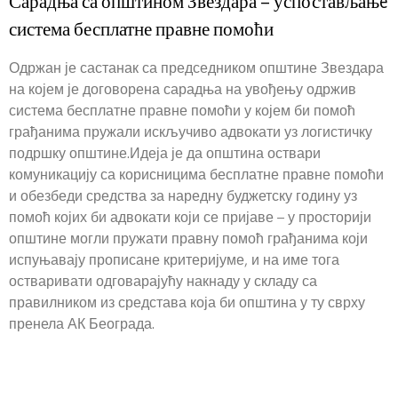
Сарадња са општином Звездара – успостављањe
система бесплатне правне помоћи
Одржан је састанак са председником општине Звездара
на којем је договорена сарадња на увођењу одржив
система бесплатне правне помоћи у којем би помоћ
грађанима пружали искључиво адвокати уз логистичку
подршку општине.Идеја је да општина оствари
комуникацију са корисницима бесплатне правне помоћи
и обезбеди средства за наредну буджетску годину уз
помоћ којих би адвокати који се пријаве – у просторији
општине могли пружати правну помоћ грађанима који
испуњавају прописане критеријуме, и на име тога
остваривати одговарајућу накнаду у складу са
правилником из средстава која би општина у ту сврху
пренела АК Београда.