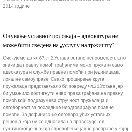
2014.године.
Очување уставног положаја – адвокатура не
може бити сведена на „услугу на тржишту“
Очекујемо да чл.67.ст.2.Устава остане непромењен, што
значи да правну помоћ грађанима може пружати само
адвокатура и службе правне помоћи при јединицама
локалне самоуправе. Свако проширење круга
пружалаца представљало би повреду чл.20.Устава јер
би умањило достигнути ниво права грађана на правну
помоћ који подразумева стручност пружалаца и
одговорност за последице неодговарајуће правне
помоћи. За дефинисање одговарајућих уставних
решења која би се односила на правосуђе, од
суштинског је значаја спровођење јавне расправе у којој