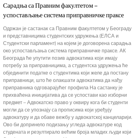
Сарадња са Правним факултетом –
успостављање система приправничке праксе
Одржан је састанак са Правним факултетом у Београду
и представницима студентских удружења (ЕЛСА и
Студентски парламент) на којем је договорена сарадња
око успостављања система приправничке праксе. АК
Београда ће упутити позив адвокатима који имају
потребу за приправницима, а студентска удружења ће
објединити податке о студентима који желе да постану
приправници, што ће олакшати адвокатима да нађу
приправника одговарајућег профила На састанку је
прихваћена иницијатива да се успостави као изборни
предмет – Адвокатско право у оквиру кога би студенти
могли да се упознају са прописима који уређују
адвокатуру и да обаве вежбу у адвокатској канцеларији.
Ово би допринело подизању угледа адвокатуре код
студената и резултирало већим броја младих људи који