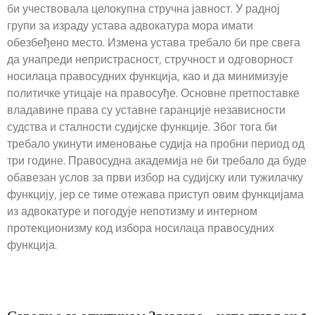
би учествовала целокупна стручна јавност. У радној
групи за израду устава адвокатура мора имати
обезбеђено место. Измена устава требало би пре свега
да унапреди непристрасност, стручност и одговорност
носилаца правосудних функција, као и да минимизује
политичке утицаје на правосуђе. Основне претпоставке
владавине права су уставне гаранције независности
судства и сталности судијске функције. Због тога би
требало укинути именовање судија на пробни период од
три године. Правосудна академија не би требало да буде
обавезан услов за први избор на судијску или тужилачку
функцију, јер се тиме отежава приступ овим функцијама
из адвокатуре и погодује непотизму и интерном
протекционизму код избора носилаца правосудних
функција.