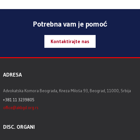
Potrebna vam je pomoć
Kontaktirajte nas
ADRESA
Advokatska Komora Beograda, Kneza Miloša 93, Beograd, 11000, Srbija
+381 11 3239805
office@akbgd.org.rs
DISC. ORGANI