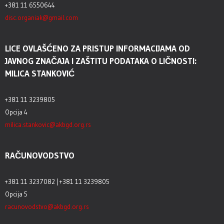
+381 11 6550644
disc.organiak@gmail.com
LICE OVLAŠĆENO ZA PRISTUP INFORMACIJAMA OD
JAVNOG ZNAČAJA I ZAŠTITU PODATAKA O LIČNOSTI:
MILICA STANKOVIĆ
+381 11 3239805
Opcija 4
milica.stankovic@akbgd.org.rs
RAČUNOVODSTVO
+381 11 3237082 | +381 11 3239805
Opcija 5
racunovodstvo@akbgd.org.rs