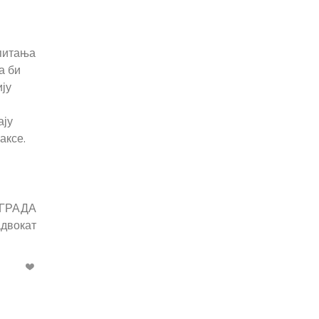
 питања
а би
ију
ају
аксе.
ГРАДА
адвокат