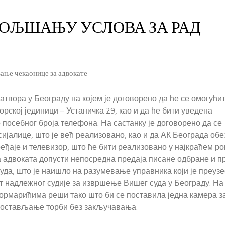
ОЉШАЊУ УСЛОВА ЗА РАД
ање чекаонице за адвокате
атвора у Београду на којем је договорено да ће се омогући
ској јединици – Устаничка 29, као и да ће бити уведена
 посебног броја телефона. На састанку је договорено да се
сијалице, што је већ реализовано, као и да АК Београда об
еђаје и телевизор, што ће бити реализовано у најкраћем ро
та адвоката допусти непосредна предаја писане одбране и п
уда, што је наишло на разумевање управника који је преузе
 надлежног судије за извршење Вишег суда у Београду. На 
 ормарићима реши тако што би се поставила једна камера з
о остављање торби без закључавања.