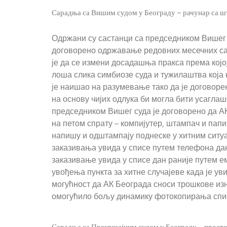
Сарадња са Вишим судом у Београду – рачунар са ш
Одржани су састанци са председником Вишег 
договорено одржавање редовних месечних са
је да се измени досадашња пракса према којој
лоша слика симбиозе суда и тужилаштва која 
је наишао на разумевање тако да је договоре
на основу чијих одлука би могла бити усаглаш
председником Вишег суда је договорено да АК
на петом спрату – компијутер, штампач и папи
напишу и одштампају поднеске у хитним ситуа
заказивања увида у списе путем телефона дан
заказивање увида у списе дан раније путем ем
увођења пункта за хитне случајеве када је 
могућност да АК Београда сноси трошкове из
омогућило бољу динамику фотокопирања спис
Сарадња са Прекршајним судом у Београду – простор