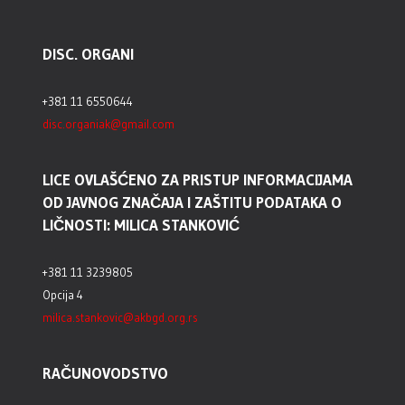
DISC. ORGANI
+381 11 6550644
disc.organiak@gmail.com
LICE OVLAŠĆENO ZA PRISTUP INFORMACIJAMA
OD JAVNOG ZNAČAJA I ZAŠTITU PODATAKA O
LIČNOSTI: MILICA STANKOVIĆ
+381 11 3239805
Opcija 4
milica.stankovic@akbgd.org.rs
RAČUNOVODSTVO