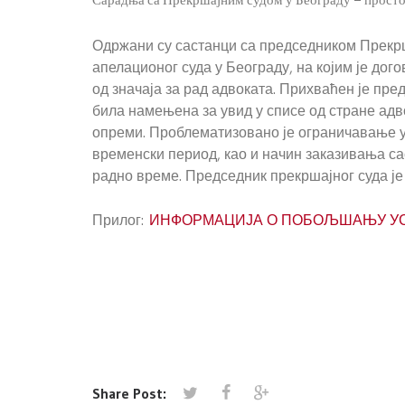
Одржани су састанци са председником Прекрш
апелационог суда у Београду, на којим је д
од значаја за рад адвоката. Прихваћен је пре
била намењена за увид у списе од стране адв
опреми. Проблематизовано је ограничавање ув
временски период, као и начин заказивања с
радно време. Председник прекршајног суда ј
Прилог:
ИНФОРМАЦИЈА О ПОБОЉШАЊУ УСЛ
Share Post: