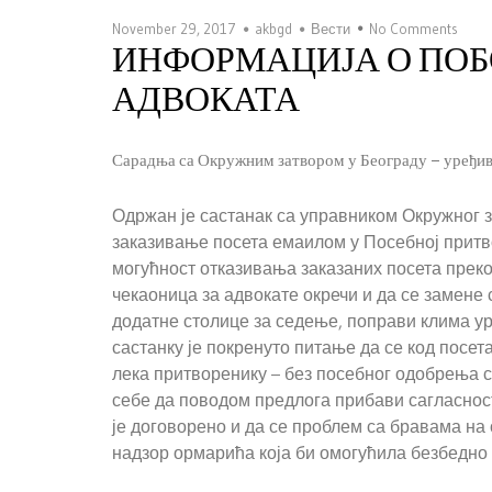
November 29, 2017
akbgd
Вести
No Comments
ИНФОРМАЦИЈА О ПОБ
АДВОКАТА
Сарадња са Окружним затвором у Београду – уређив
Одржан је састанак са управником Окружног з
заказивање посета емаилом у Посебној притвор
могућност отказивања заказаних посета преко
чекаоница за адвокате окречи и да се замене 
додатне столице за седење, поправи клима ур
састанку је покренуто питање да се код посе
лека притворенику – без посебног одобрења с
себе да поводом предлога прибави сагласност
је договорено и да се проблем са бравама на
надзор ормарића која би омогућила безбедн