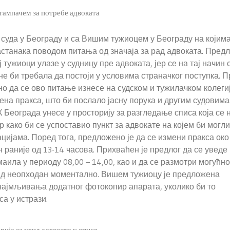
тампачем за потребе адвоката
суда у Београду и са Вишим тужиоцем у Београду на којима
станака поводом питања од значаја за рад адвоката. Пред
 тужиоци улазе у судницу пре адвоката, јер се на тај начин 
не би требала да постоји у условима страначког поступка. 
но да се ово питање изнесе на судском и тужилачком колеги
ена пракса, што би послало јасну порука и другим судовима
 Београда унесе у просторију за разгледање списа која се 
р како би се успоставио пункт за адвокате на којем би могли
цијама. Поред тога, предложено је да се измени пракса око
 раније од 13-14 часова. Прихваћен је предлог да се уведе
аила у периоду 08,00 – 14,00, као и да се размотри могућно
увид неопходан моментално. Вишем тужиоцу је предложена
најмљивања додатног фотокопир апарата, уколико би то
а у истрази.
ија за увид адвоката у списе