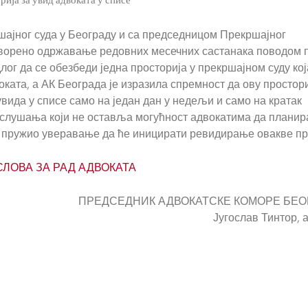
ајног суда у Београду и са председницом Прекршајног
оговорено одржавање редовних месечних састанака поводом
длог да се обезбеди једна просторија у прекршајном суду кој
оката, а АК Београда је изразила спремност да ову простор
ида у списе само на један дан у недељи и само на кратак
аслушања који не оставља могућност адвокатима да планир
е пружио уверавање да ће иницирати ревидирање овакве пр
ОВА ЗА РАД АДВОКАТА
ПРЕДСЕДНИК АДВОКАТСКЕ КОМОРЕ БЕО
Југослав Тинтор, 