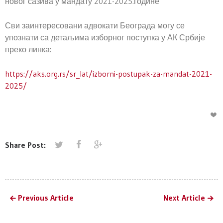
новог сазива у мандату 2021-2025.године
Сви заинтересовани адвокати Београда могу се
упознати са детаљима изборног поступка у АК Србије
преко линка:
https://aks.org.rs/sr_lat/izborni-postupak-za-mandat-2021-
2025/
Share Post:
Previous Article
Next Article