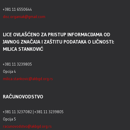
+381 11 6550644
disc.organiak@gmail.com
LICE OVLAŠĆENO ZA PRISTUP INFORMACIJAMA OD
JAVNOG ZNAČAJA I ZAŠTITU PODATAKA O LIČNOSTI:
MILICA STANKOVIĆ
+381 11 3239805
Opcija 4
milica.stankovic@akbgd.org.rs
RAČUNOVODSTVO
+381 11 3237082 | +381 11 3239805
Opcija 5
racunovodstvo@akbgd.org.rs