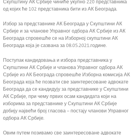
Скупштину АК Србије чиниће укупно 220 представника
од којих ће 102 представника бити из АК Београда.
Избор за представнике АК Београда у Скупштини АК
Србије и за чланове Управног одбора АК Србије из АК
Београда спровешће се на Изборној скупштини АК
Београда која је сазвана за 08.05.2021.године.
Поступак кандидовања и избора представника у
Скупштини АК Србије и чланова Управног одбора АК
Србије из АК Београда спровешће Изборна комисија АК
Београда која ће позвати све заинтересоване адвокате
Београда да се кандидују за представнике у Скупштини
АК Србије, при чему првих осам кандидата који на
изборима за представнике у Скупштини АК Србије
добију највећи број гласова – постају чланови Управног
одбора АК Србије.
Овим путем позивамо све заинтересоване адвокате