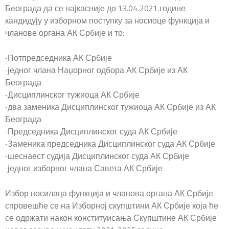
Београда да се најкасније до 13.04.2021.године
кандидују у изборном поступку за носиоце функција и
чланове органа АК Србије и то:
-Потпредседника АК Србије
-једног члана Наџорног одбора АК Србије из АК
Београда
-Дисциплинског тужиоца АК Србије
-два заменика Дисциплинског тужиоца АК Србије из АК
Београда
-Председника Дисциплинског суда АК Србије
-Заменика председника Дисциплинског суда АК Србије
-шеснаест судија Дисциплинског суда АК Србије
-једног изборног члана Савета АК Србије
Избор носилаца функција и чланова органа АК Србије
спровешће се на Изборној скупштини АК Србије која ће
се одржати након конституисања Скупштине АК Србије