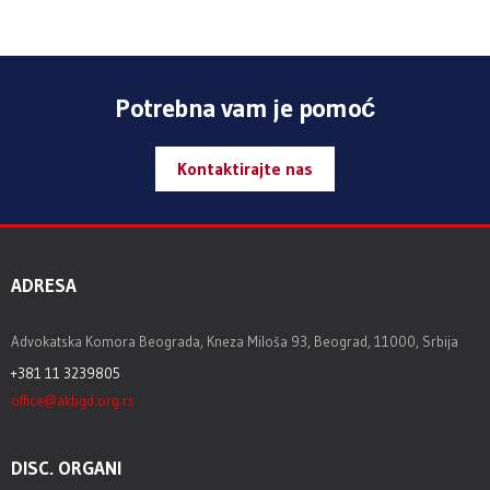
Potrebna vam je pomoć
Kontaktirajte nas
ADRESA
Advokatska Komora Beograda, Kneza Miloša 93, Beograd, 11000, Srbija
+381 11 3239805
office@akbgd.org.rs
DISC. ORGANI