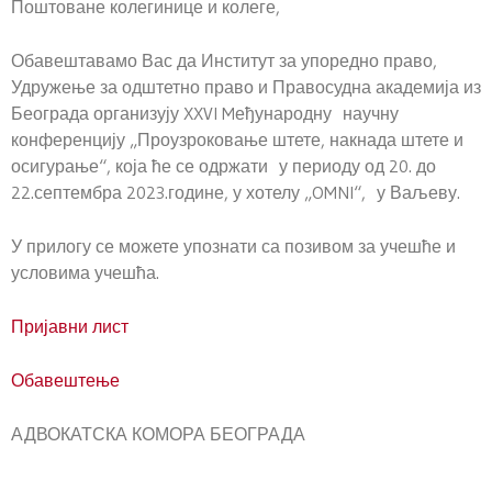
Поштоване колегинице и колеге,
Обавештавамо Вас да Институт за упоредно право,
Удружење за одштетно право и Правосудна академија из
Београда организују XXVI Mеђународну научну
конференцију „Проузроковање штете, накнада штете и
осигурање“, која ће се одржати у периоду од 20. до
22.септембра 2023.године, у хотелу „OMNI“, у Ваљеву.
У прилогу се можете упознати са позивом за учешће и
условима учешћа.
Пријавни лист
Обавештење
АДВОКАТСКА КОМОРА БЕОГРАДА