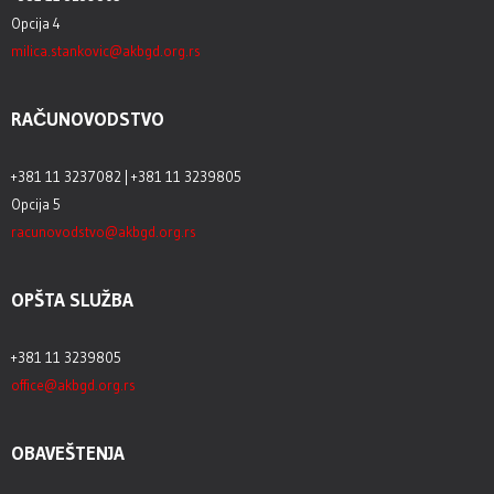
Opcija 4
milica.stankovic@akbgd.org.rs
RAČUNOVODSTVO
+381 11 3237082 | +381 11 3239805
Opcija 5
racunovodstvo@akbgd.org.rs
OPŠTA SLUŽBA
+381 11 3239805
office@akbgd.org.rs
OBAVEŠTENJA