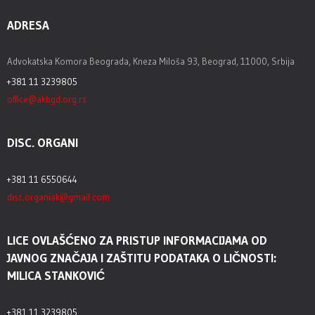
ADRESA
Advokatska Komora Beograda, Kneza Miloša 93, Beograd, 11000, Srbija
+381 11 3239805
office@akbgd.org.rs
DISC. ORGANI
+381 11 6550644
disc.organiak@gmail.com
LICE OVLAŠĆENO ZA PRISTUP INFORMACIJAMA OD
JAVNOG ZNAČAJA I ZAŠTITU PODATAKA O LIČNOSTI:
MILICA STANKOVIĆ
+381 11 3239805