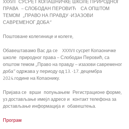
XXXVII СУСРЕТ КОПАШНИЧКЕ ШКОЛЕ ПРИРОДНОГ
ПРАВА – СЛОБОДАН ПЕРОВИЋ СА ОПШТОМ
ТЕМОМ „ПРАВО НА ПРАВДУ -ИЗАЗОВИ
САВРЕМЕНОГ ДОБА“
Поштоване колегинице и колеге,
Обавештавамо Вас да се XXXVII сусрет Копаоничке
школе природног права – Слободан Перовић, са
општом темом „Право на правду – изазови савременог
доба“ одржава у периоду од 13. -17. децембра
2024.године на Копаонику.
Пријава се врши попуњањем Регистрационе форме,
уз достављање имејл адресе и контакт телефона за
достављање информација и обавештења.
Програм