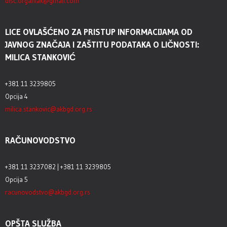
disc.organiak@gmail.com
LICE OVLAŠĆENO ZA PRISTUP INFORMACIJAMA OD
JAVNOG ZNAČAJA I ZAŠTITU PODATAKA O LIČNOSTI:
MILICA STANKOVIĆ
+381 11 3239805
Opcija 4
milica.stankovic@akbgd.org.rs
RAČUNOVODSTVO
+381 11 3237082 | +381 11 3239805
Opcija 5
racunovodstvo@akbgd.org.rs
OPŠTA SLUŽBA